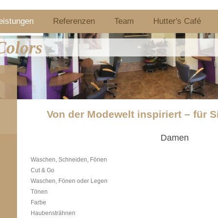
eistungen
Referenzen
Team
Hutter's Café
Colors
Von der Modewelt inspiriert – für S
Damen
Waschen, Schneiden, Fönen
Cut & Go
Waschen, Fönen oder Legen
Tönen
Farbe
Haubensträhnen