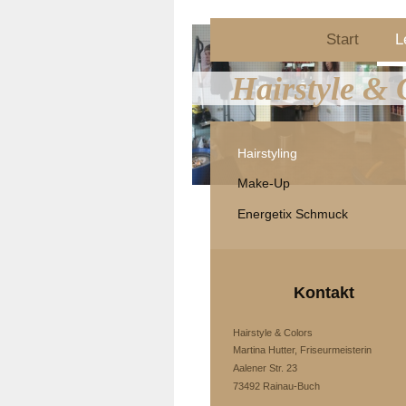
Start
L
Hairstyle & 
Hairstyling
Make-Up
Energetix Schmuck
Kontakt
Hairstyle & Colors
Martina Hutter, Friseurmeisterin
Aalener Str. 23
73492 Rainau-Buch