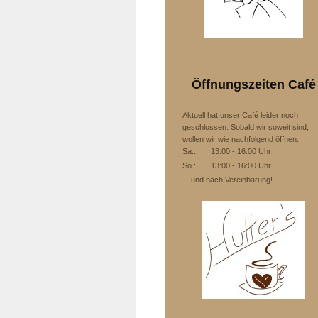
Öffnungszeiten Café
Aktuell hat unser Café leider noch
geschlossen. Sobald wir soweit sind,
wollen wir wie nachfolgend öffnen:
Sa.: 13:00 - 16:00 Uhr
So.: 13:00 - 16:00 Uhr
... und nach Vereinbarung!