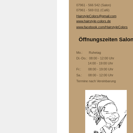
07961 - 566 542 (Salon)
07961 - 569 011 (Café)
HairstyleColors@gmail.com
www.hairstyle-colors.de
www.facebook.com/HairstyleColors
Öffnungszeiten Salo
Mo.: Ruhetag
Di.-Do.: 08:00 - 12:00 Uhr
14:00 - 19:00 Uhr
Fr.: 08:00 - 19:00 Uhr
Sa.: 08:00 - 12:00 Uhr
Termine nach Vereinbarung