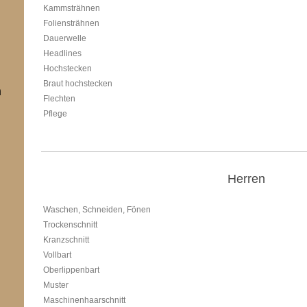
Kammsträhnen
Foliensträhnen
Dauerwelle
Headlines
Hochstecken
Braut hochstecken
n
Flechten
Pflege
Herren
Waschen, Schneiden, Fönen
Trockenschnitt
Kranzschnitt
Vollbart
Oberlippenbart
Muster
Maschinenhaarschnitt